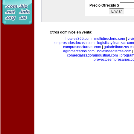
Precio Ofrecido $
Otros dominios en venta:
hoteles365.com
|
multidirectorio.com
|
viv
empresadesdecasa.com
|
logisticayfinanzas.com
comprasnocturnas.com
|
guiadefinanzas.c
agromercados.com
|
boletindeofertas.com
|
comercializadoraindustrial.com
|
progra
proyectosempresarios.c