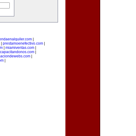
iendaenalquiler.com
|
|
prestamoenefectivo.com
|
om
|
miamiventas.com
|
capacitandonos.com
|
maciondewebs.com
|
om
|