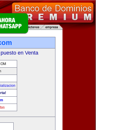
.com
 puesto en Venta
COM
m
ializacion
rta!
om
tas