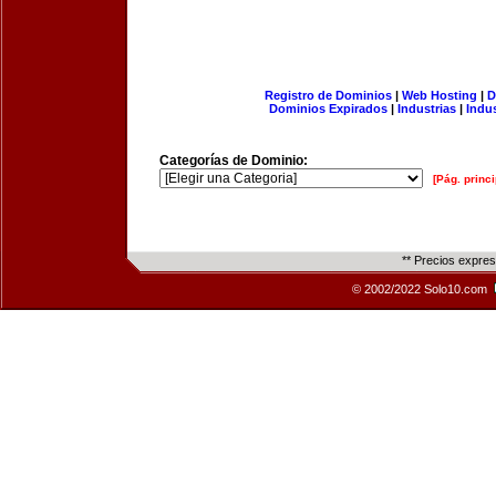
Registro de Dominios
|
Web Hosting
|
D
Dominios Expirados
|
Industrias
|
Indu
Categorías de Dominio:
[Pág. princi
** Precios expre
© 2002/2022 Solo10.com