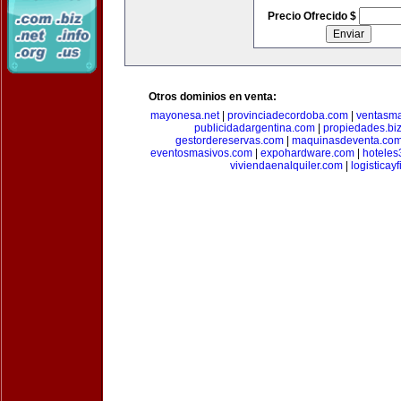
Precio Ofrecido $
Otros dominios en venta:
mayonesa.net
|
provinciadecordoba.com
|
ventasma
publicidadargentina.com
|
propiedades.bi
gestordereservas.com
|
maquinasdeventa.co
eventosmasivos.com
|
expohardware.com
|
hotele
viviendaenalquiler.com
|
logisticay