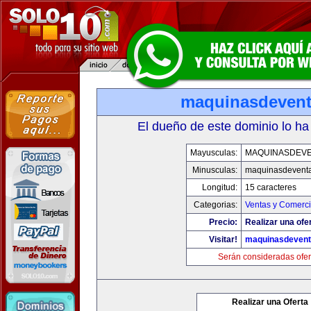
maquinasdeven
El dueño de este dominio lo ha
Mayusculas:
MAQUINASDEV
Minusculas:
maquinasdevent
Longitud:
15 caracteres
Categorias:
Ventas y Comerci
Precio:
Realizar una ofe
Visitar!
maquinasdeven
Serán consideradas ofer
Realizar una Oferta