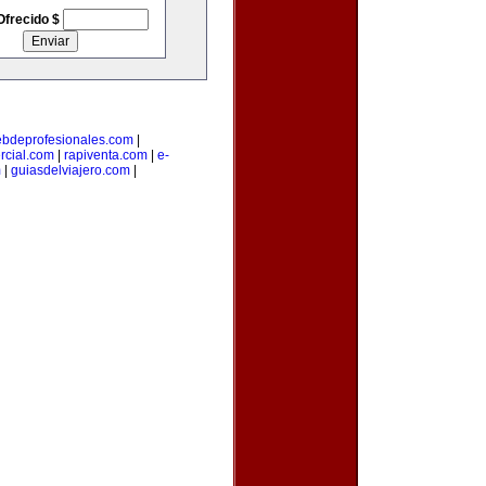
Ofrecido $
bdeprofesionales.com
|
rcial.com
|
rapiventa.com
|
e-
m
|
guiasdelviajero.com
|