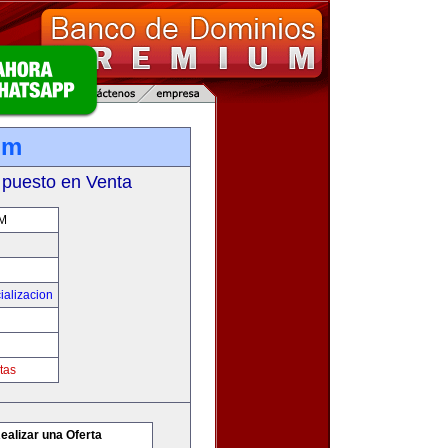
om
 puesto en Venta
M
ializacion
tas
ealizar una Oferta