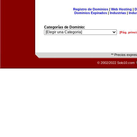
Registro de Dominios
|
Web Hosting
|
D
Dominios Expirados
|
Industrias
|
Indu
Categorías de Dominio:
[Pág. princi
** Precios expre
© 2002/2022 Solo10.com