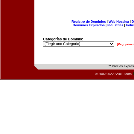
Registro de Dominios
|
Web Hosting
|
D
Dominios Expirados
|
Industrias
|
Indu
Categorías de Dominio:
[Pág. princi
** Precios expre
© 2002/2022 Solo10.com