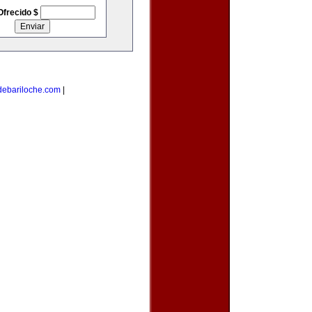
Ofrecido $
debariloche.com
|