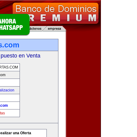
as.com
 puesto en Venta
RTAS.COM
.com
alizacion
s.com
tas
ealizar una Oferta