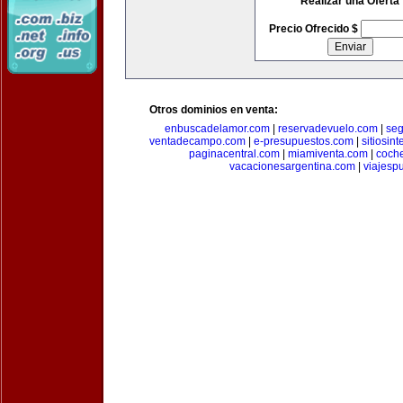
Realizar una Oferta
Precio Ofrecido $
Otros dominios en venta:
enbuscadelamor.com
|
reservadevuelo.com
|
se
ventadecampo.com
|
e-presupuestos.com
|
sitiosin
paginacentral.com
|
miamiventa.com
|
coch
vacacionesargentina.com
|
viajesp