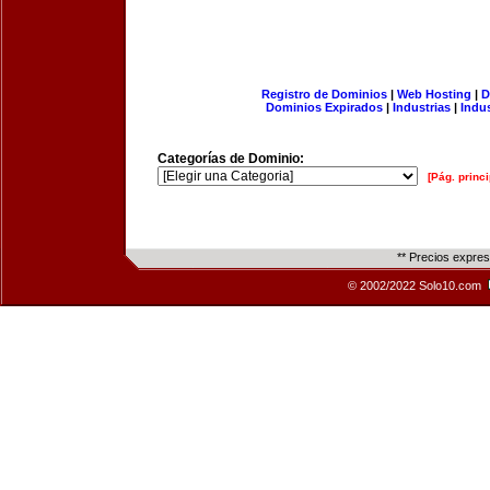
Registro de Dominios
|
Web Hosting
|
D
Dominios Expirados
|
Industrias
|
Indu
Categorías de Dominio:
[Pág. princi
** Precios expre
© 2002/2022 Solo10.com