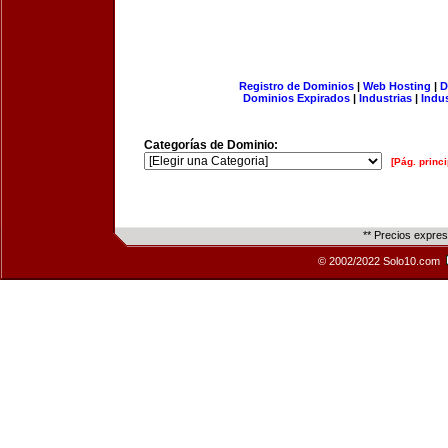
Registro de Dominios
|
Web Hosting
|
D
Dominios Expirados
|
Industrias
|
Indu
Categorías de Dominio:
[Pág. princi
** Precios expre
© 2002/2022 Solo10.com