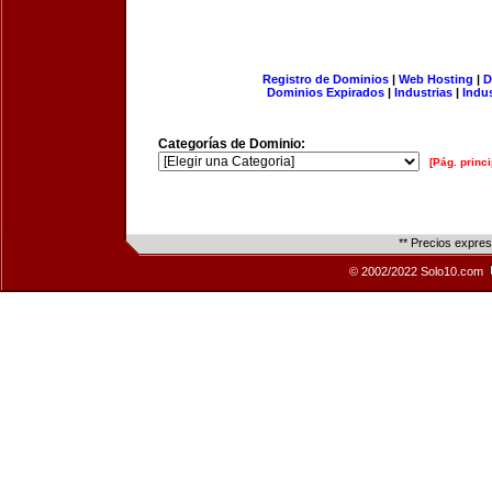
Registro de Dominios
|
Web Hosting
|
D
Dominios Expirados
|
Industrias
|
Indu
Categorías de Dominio:
[Pág. princi
** Precios expre
© 2002/2022 Solo10.com