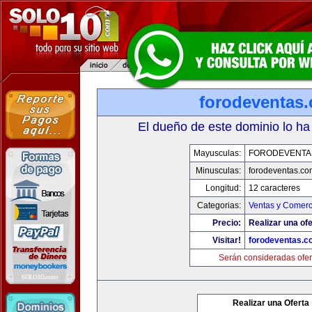
forodeventas
El dueño de este dominio lo ha
Mayusculas:
FORODEVENTA
Minusculas:
forodeventas.co
Longitud:
12 caracteres
Categorias:
Ventas y Comerc
Precio:
Realizar una ofe
Visitar!
forodeventas.c
Serán consideradas ofer
Realizar una Oferta