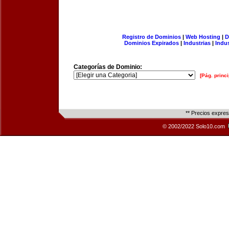
Registro de Dominios
|
Web Hosting
|
D
Dominios Expirados
|
Industrias
|
Indu
Categorías de Dominio:
[Pág. princi
** Precios expre
© 2002/2022 Solo10.com