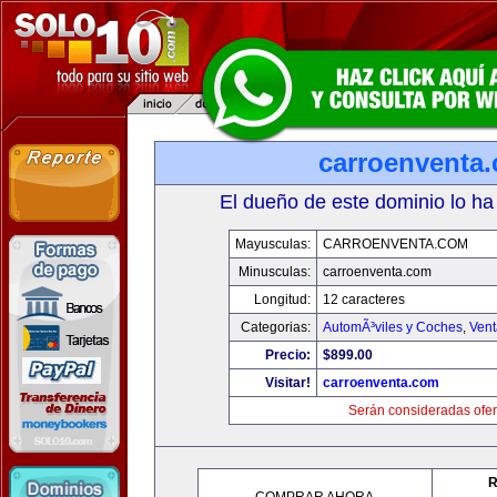
carroenventa
El dueño de este dominio lo ha
Mayusculas:
CARROENVENTA.COM
Minusculas:
carroenventa.com
Longitud:
12 caracteres
Categorias:
AutomÃ³viles y Coches
,
Vent
Precio:
$899.00
Visitar!
carroenventa.com
Serán consideradas ofer
R