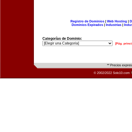
Registro de Dominios
|
Web Hosting
|
D
Dominios Expirados
|
Industrias
|
Indu
Categorías de Dominio:
[Pág. princi
** Precios expre
© 2002/2022 Solo10.com