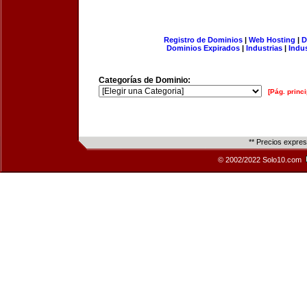
Registro de Dominios
|
Web Hosting
|
D
Dominios Expirados
|
Industrias
|
Indu
Categorías de Dominio:
[Pág. princi
** Precios expre
© 2002/2022 Solo10.com