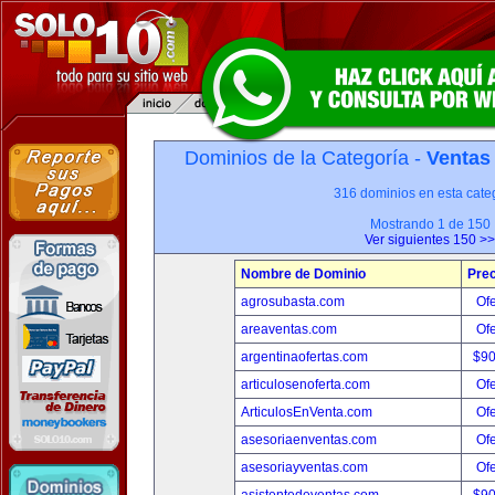
Dominios de la Categoría -
Ventas
316 dominios en esta categ
Mostrando 1 de 150
Ver siguientes 150 >>
Nombre de Dominio
Prec
agrosubasta.com
Ofe
areaventas.com
Ofe
argentinaofertas.com
$9
articulosenoferta.com
Ofe
ArticulosEnVenta.com
Ofe
asesoriaenventas.com
Ofe
asesoriayventas.com
Ofe