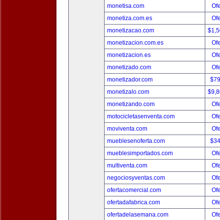
monetisa.com
Ofe
monetiza.com.es
Ofe
monetizacao.com
$1,
monetizacion.com.es
Ofe
monetizacion.es
Ofe
monetizado.com
Ofe
monetizador.com
$7
monetizalo.com
$9,
monetizando.com
Ofe
motocicletasenventa.com
Ofe
moviventa.com
Ofe
mueblesenoferta.com
$3
mueblesimportados.com
Ofe
multiventa.com
Ofe
negociosyventas.com
Ofe
ofertacomercial.com
Ofe
ofertadafabrica.com
Ofe
ofertadelasemana.com
Ofe