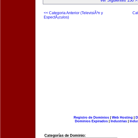
Ver Siguientes 150 >
<< Categoria Anterior (TelevisiÃ³n y
Cat
EspectÃ¡culos)
Registro de Dominios
|
Web Hosting
|
D
Dominios Expirados
|
Industrias
|
Indu
Categorías de Dominio: