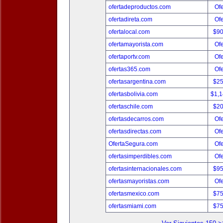
ofertadeproductos.com
Ofe
ofertadireta.com
Ofe
ofertalocal.com
$9
ofertamayorista.com
Ofe
ofertaportv.com
Ofe
ofertas365.com
Ofe
ofertasargentina.com
$2
ofertasbolivia.com
$1,
ofertaschile.com
$2
ofertasdecarros.com
Ofe
ofertasdirectas.com
Ofe
OfertaSegura.com
Ofe
ofertasimperdibles.com
Ofe
ofertasinternacionales.com
$9
ofertasmayoristas.com
Ofe
ofertasmexico.com
$7
ofertasmiami.com
$7