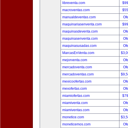
libreventa.com
$9
macroventas.com
$5
manualdeventas.com
Ofe
maquinariasenventa.com
$9
maquinasdeventa.com
Ofe
maquinasenventa.com
Ofe
maquinasusadas.com
Ofe
MarcasEnVenta.com
$3,
mejorventa.com
Ofe
mercadoventa.com
Ofe
mercadoventas.com
$9,
mexicoofertas.com
Ofe
mexofertas.com
Ofe
miamiofertas.com
$7
miamiventa.com
Ofe
miamiventas.com
Ofe
monetice.com
$3,
moneticemos.com
Ofe