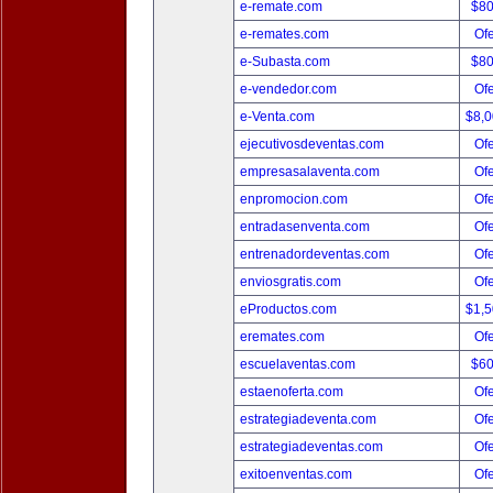
e-remate.com
$8
e-remates.com
Ofe
e-Subasta.com
$8
e-vendedor.com
Ofe
e-Venta.com
$8,
ejecutivosdeventas.com
Ofe
empresasalaventa.com
Ofe
enpromocion.com
Ofe
entradasenventa.com
Ofe
entrenadordeventas.com
Ofe
enviosgratis.com
Ofe
eProductos.com
$1,
eremates.com
Ofe
escuelaventas.com
$6
estaenoferta.com
Ofe
estrategiadeventa.com
Ofe
estrategiadeventas.com
Ofe
exitoenventas.com
Ofe