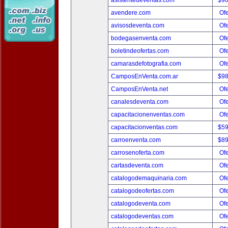
asistentedeventas.com
$9
avendere.com
Ofe
avisosdeventa.com
Ofe
bodegasenventa.com
Ofe
boletindeofertas.com
Ofe
camarasdefotografia.com
Ofe
CamposEnVenta.com.ar
$9
CamposEnVenta.net
Ofe
canalesdeventa.com
Ofe
capacitacionenventas.com
Ofe
capacitacionventas.com
$5
carroenventa.com
$8
carrosenoferta.com
Ofe
cartasdeventa.com
Ofe
catalogodemaquinaria.com
Ofe
catalogodeofertas.com
Ofe
catalogodeventa.com
Ofe
catalogodeventas.com
Ofe